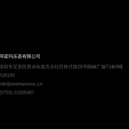
阿诺玛乐器有限公司
深圳市宝安区西乡街道共乐社区铁仔路28号朗峻广场T1栋9楼
18100
fo@aromamusic.cn
755) 23205487