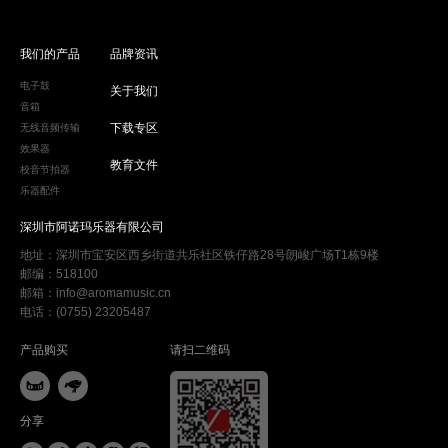
我们的产品
品牌资讯
电子鼓
关于我们
音箱
下载专区
无线音频传输
效果器
教育文件
校音节拍器
乐器配件
深圳市阿诺玛乐器有限公司
地址：深圳市宝安区西乡街道共乐社区铁仔路28号朗峻广场T1栋9楼
邮编：518100
邮箱：info@aromamusic.cn
电话：(0755) 23205487
产品购买
请扫二维码


分享