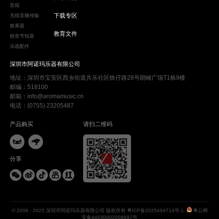
音箱
下载专区
无线音频传输
效果器
教育文件
校音节拍器
乐器配件
深圳市阿诺玛乐器有限公司
地址：深圳市宝安区西乡街道共乐社区铁仔路28号朗峻广场T1栋9楼
邮编：518100
邮箱：info@aromamusic.cn
电话：(0755) 23205487
产品购买
请扫二维码


分享





© 2008 - 2025 深圳市阿诺玛乐器有限公司 版权所有
粤ICP备2025494714号-1
粤公网
安备44030002008697号