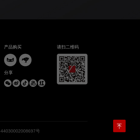
产品购买
请扫二维码


分享





030002008697号