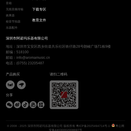
音箱
下载专区
无线音频传输
效果器
教育文件
校音节拍器
乐器配件
深圳市阿诺玛乐器有限公司
地址：深圳市宝安区西乡街道共乐社区铁仔路28号朗峻广场T1栋9楼
邮编：518100
邮箱：info@aromamusic.cn
电话：(0755) 23205487
产品购买
请扫二维码


分享





© 2008 - 2025 深圳市阿诺玛乐器有限公司 版权所有
粤ICP备2025494714号-1
粤公网
安备44030002008697号