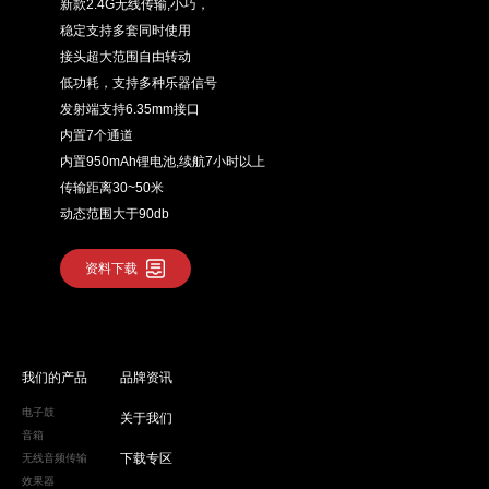
新款2.4G无线传输,小巧，
稳定支持多套同时使用
接头超大范围自由转动
低功耗，支持多种乐器信号
发射端支持6.35mm接口
内置7个通道
内置950mAh锂电池,续航7小时以上
传输距离30~50米
动态范围大于90db
资料下载
我们的产品
品牌资讯
电子鼓
关于我们
音箱
下载专区
无线音频传输
效果器