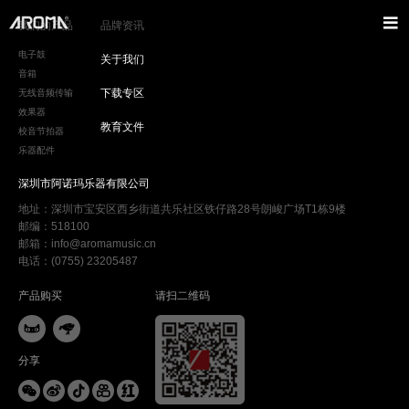
我们的产品
品牌资讯
电子鼓
关于我们
音箱
下载专区
无线音频传输
效果器
教育文件
校音节拍器
乐器配件
深圳市阿诺玛乐器有限公司
地址：深圳市宝安区西乡街道共乐社区铁仔路28号朗峻广场T1栋9楼
邮编：518100
邮箱：info@aromamusic.cn
电话：(0755) 23205487
产品购买
请扫二维码


分享




