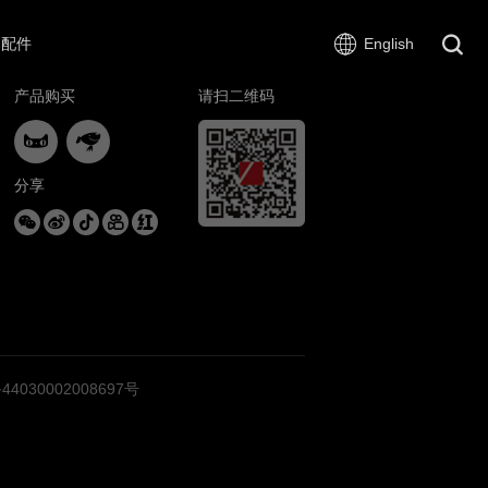
器配件
English
产品购买
请扫二维码


分享





030002008697号