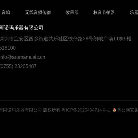
音箱
无线音频传输
效果器
校音节拍器
乐
阿诺玛乐器有限公司
深圳市宝安区西乡街道共乐社区铁仔路28号朗峻广场T1栋9楼
18100
fo@aromamusic.cn
755) 23205487
5 深圳市阿诺玛乐器有限公司 版权所有
粤ICP备2025494714号-1
粤公网安备44